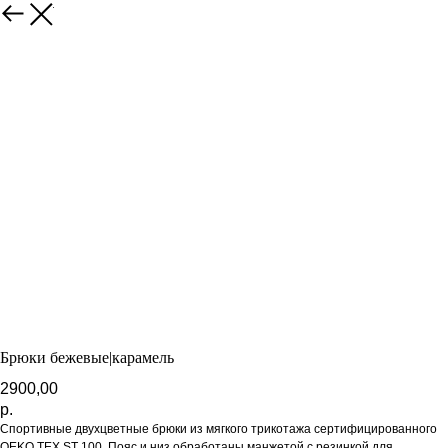
В каталог
Брюки бежевые|карамель
2900,00
р.
Спортивные двухцветные брюки из мягкого трикотажа сертифицированного
OEKO TEX ST 100. Пояс и низ обработаны манжетой с резинкой для