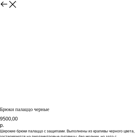
В каталог
Брюки палаццо черные
9500,00
р.
Широкие брюки палаццо с защипами. Выполнены из крапивы черного цвета,
застегиваются на перламутровые пуговицы, без молнии, но зато с